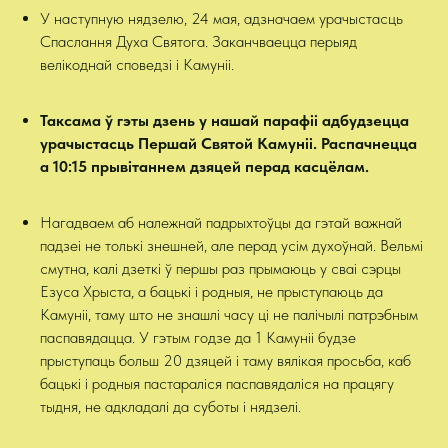
У наступную нядзелю, 24 мая, адзначаем урачыстасць
Спаслання Духа Святога. Заканчваецца перыяд
велікоднай споведзі і Камуніі.
Таксама ў гэты дзень у нашай парафіі адбудзецца
урачыстасць Першай Святой Камуніі. Распачнецца
а 10:15 прывітаннем дзяцей перад касцёлам.
Нагадваем аб належнай падрыхтоўцы да гэтай важнай
падзеі не толькі знешней, але перад усім духоўнай. Вельмі
смутна, калі дзеткі ў першы раз прымаюць у сваі сэрцы
Езуса Хрыста, а бацькі і родныя, не прыступаюць да
Камуніі, таму што не знашлі часу ці не палічылі патрэбным
паспавядацца. У гэтым годзе да 1 Камуніі будзе
прыступаць больш 20 дзяцей і таму вялікая просьба, каб
бацькі і родныя пастараліся паспавядаліся на працягу
тыдня, не адкладалі да суботы і нядзелі.