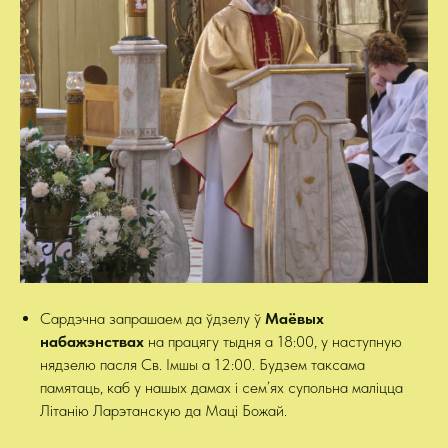
Сардэчна запрашаем да ўдзелу ў
Маёвых
набажэнствах
на працягу тыдня
а 18:00, у наступную
нядзелю пасля Св. Імшы а 12:00. Будзем таксама
памятаць, каб у нашых дамах і сем’ях супольна маліцца
Літанію Ларэтанскую да Маці Божай.