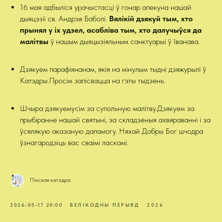
16 мая адбыліся урачыстасці ў гонар апекуна нашай
дыяцэзіі св. Андрэя Баболі.
Вялікій дзякуй тым, хто
прынял у іх удзел, асабліва тым, хто далучыўся да
малітвы
ў нашым дыяцызіяльным санктуарыі ў Іванава.
Дзякуем парафіянанам, якія на мінулым тыдні дзяжурылі ў
Катэдры.Просім запісвацца на гэты тыдзень.
Шчыра дзякуемусім за супольную малітву.Дзякуем за
прыбіранне нашай святыні, за складзеныя ахвяраванні і за
ўсялякую аказаную дапамогу. Няхай Добры Бог шчодра
ўзнагародзіць вас сваімі ласкамі.
Пінская катэдра
2026-05-17 20:00
ВЕЛІКОДНЫ ПЕРЫЯД
2026