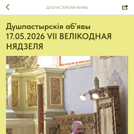
ДУШПАСТЫРСКІЯ АБ'ЯВЫ
Душпастырскія аб’явы
17.05.2026 VІІ ВЕЛІКОДНАЯ
НЯДЗЕЛЯ