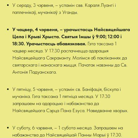
У сераду, 3 чэрвеня, – успамін свв. Караля Луангі і
паплечнікаў, мучанікаў з Уганды.
У чацвер, 4 чэрвеня, – урачыстасць Найсвяцейшага
Цела і Крыві Хрыста. Святыя Імшы ў 9:00; 12:00 і
18:30. Урачыстасць абавязковая.
Гэта таксама
1
чацвер месяца. У 17:30 распачнецца адарацыя
Найсвяцейшага Сакрамэнту. Молімся аб пакліканнях да
святарскага і манаскага жыцця. Пачатак навэнны да Св.
Антонія Падуанскага.
У пятніцу, 5 чэрвеня, – успамін св. Баніфація, біскупа і
мучаніка. Гэта таксама 1 пятніца месяца. У 17:30
запрашаем на адарацыю і набажэнства да
Найсвяцейшага Сэрца Пана Езуса. Наведванне хворых.
У суботу,
6 чэрвеня, – 1 субота месяца. Запрашаем на
набажэнства да Найсвяцейшай Панны Марыі ў 17:30.