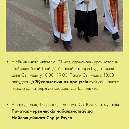
У сённяшнюю нядзелю, 31 мая, адзначаем урачыстасць
Найсвяцейшай Тройцы. У нашай катэдры будзе толькі
дзве Св. Імшы: у 10:00 і 19:00. Пасля Св. Імшы а 10:00
адбудзецца
Эўхарыстычная працэсія
вуліцамі нашага
горада ад катэдры да касцёла Св. Бэнэдыкта.
У панядзелак, 1 чэрвеня, – успамін Св. Юстына, мучаніка.
Пачатак чэрвеньскіх набажэнстваў да
Найсвяцейшага Сэрца Езуса.