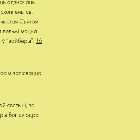
уць адзначаць
 схоплены св.
ачыстая Святая
л вельмі моцна
 ў “вайберы”.
16
росім запісвацца
й святыні, за
бры Бог шчодра