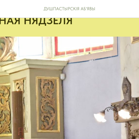
скія аб’явы 10.05.2026 VІ
ДУШПАСТЫРСКІЯ АБ'ЯВЫ
НАЯ НЯДЗЕЛЯ