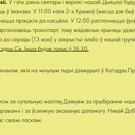
іі.
У гэты дзень святары і вернікі нашай Дыяцэзіі буд
ць ў Іванава.
У 11:00 каля 2-х Крыжоў (месца дзе быў
нецца працэсія да касцёла. У 12:00 распачнецца ўр
рганізаваць транспарт, таму жадаючых прыняць удзе
а да серады (13 мая) у закрыстыі альбо ў нашай групе
эдры Св. Імша будзе толькі ў 18:30.
нанам, якія на мінулым тыдні дзяжурылі ў Катэдры.П
ім за супольную малітву.Дзякуем за прыбіранне наша
яраванні і за ўсялякую аказаную дапамогу. Няхай До
с сваімі ласкамі.