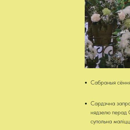
Сабраныя сёння
Сардэчна запра
нядзелю перад С
супольна маліц