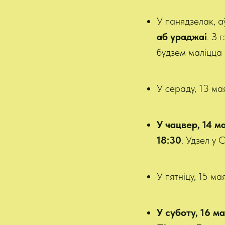
У панядзелак, 
аб ураджаі
. З
будзем маліцца 
У сераду, 13 ма
У чацвер, 14 м
18:30
. Удзел у 
У пятніцу, 15 м
У суботу,
16 ма