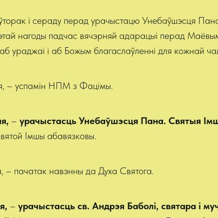
аўторак і сераду перад урачыстацю Унебаўшэсця Пан
 гэтай нагоды падчас вячэрняй адарацыі перад Маёв
аб ураджаі і аб Божым благаслаўленні для кожнай ч
я, – успамін НПМ з Фацімы.
ая,
–
урачыстасць Унебаўшэсця Пана. Святыя Імшы
Святой Імшы абавязковы.
ая, – пачатак навэнны да Духа Святога.
я,
–
урачыстасць св. Андрэя Баболі, святара і му