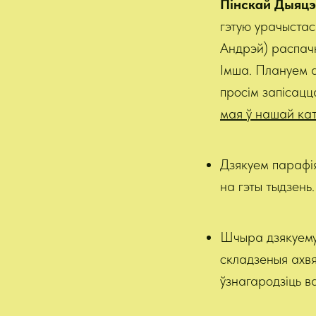
Пінскай Дыяцэз
гэтую урачыстас
Андрэй) распач
Імша. Плануем а
просім запісацц
мая ў нашай кат
Дзякуем парафія
на гэты тыдзень.
Шчыра дзякуемус
складзеныя ахв
ўзнагародзіць ва