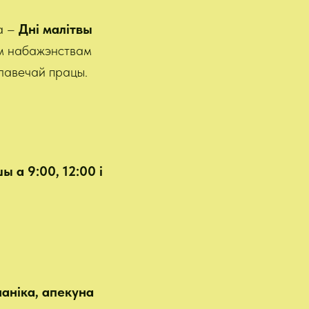
а –
Дні малітвы
ым набажэнствам
алавечай працы.
 а 9:00, 12:00 і
чаніка, апекуна