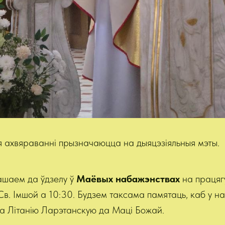
 ахвяраванні прызначаюцца на дыяцэзіяльныя мэты.
шаем да ўдзелу ў
Маёвых набажэнствах
на працяг
в. Імшой а 10:30. Будзем таксама памятаць, каб у на
ца Літанію Ларэтанскую да Маці Божай.