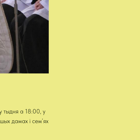
у тыдня
а 18:00, у
шых дамах і сем’ях